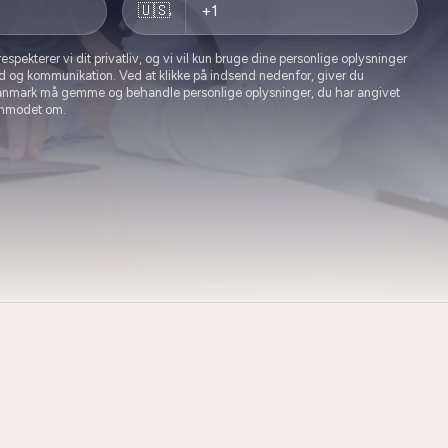
🇺🇸
pekterer vi dit privatliv, og vi vil kun bruge dine personlige oplysninger
ld og kommunikation. Ved at klikke på indsend nedenfor, giver du
Danmark må gemme og behandle personlige oplysninger, du har angivet
 anmodet om.