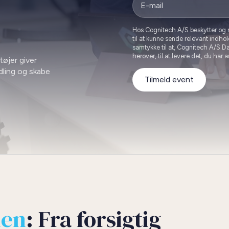
Hos Cognitech A/S beskytter og res
til at kunne sende relevant indho
samtykke til at, Cognitech A/S 
herover, til at levere det, du har
tøjer giver
dling og skabe
Tilmeld event
nen
: Fra forsigtig