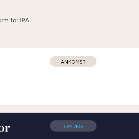
rm for IPA.
ANKOMST
or
OPLÆG