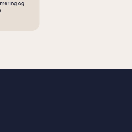
imering og
d