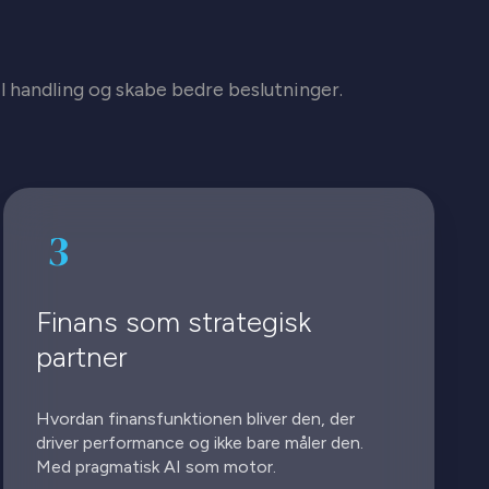
l handling og skabe bedre beslutninger.
3
Finans som strategisk
partner
Hvordan finansfunktionen bliver den, der
driver performance og ikke bare måler den.
Med pragmatisk AI som motor.