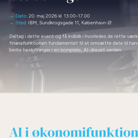
→ Dato:
20. maj 2026 kl. 13.00-17.00
→ Sted:
IBM, Sundkrogsgade 11, København Ø
Deltag i dette event og få indblik i hvorledes de rette værk
finansfunktionen fundamentet til at omsætte data til han
bedre beslutninger i en kompleks, AI-drevet verden.
AI i økonomifunktio